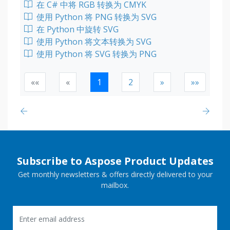
在 C# 中将 RGB 转换为 CMYK
使用 Python 将 PNG 转换为 SVG
在 Python 中旋转 SVG
使用 Python 将文本转换为 SVG
使用 Python 将 SVG 转换为 PNG
««
«
1
2
»
»»
Subscribe to Aspose Product Updates
Get monthly newsletters & offers directly delivered to your
mailbox.