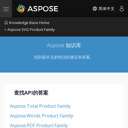
简体中文
Toggle navigation
Knowledge Base Home
> Aspose.SVG Product Family
Aspose 知识库
找到最常见的情况的建议和答案。
查找API的答案
Aspose.Total Product Family
Aspose.Words Product Family
Aspose.PDF Product Family