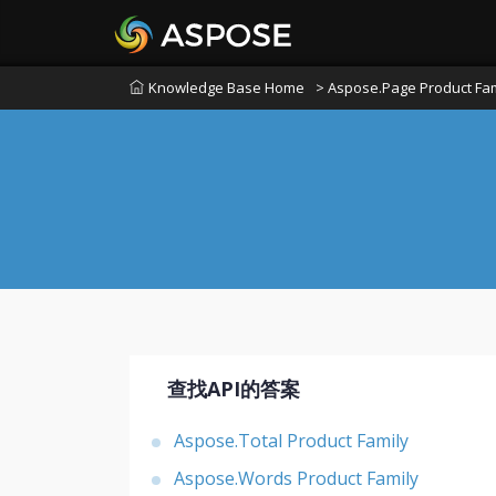
Knowledge Base Home
> Aspose.Page Product Fam
查找API的答案
Aspose.Total Product Family
Aspose.Words Product Family