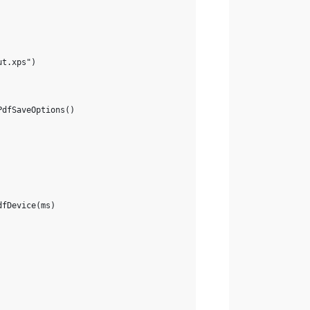
ut.xps")
PdfSaveOptions()
dfDevice(ms)