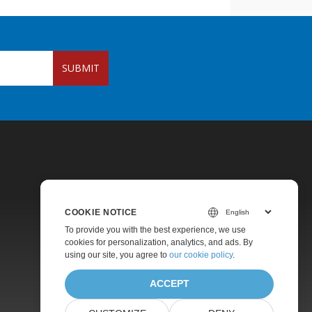
SUBMIT
COOKIE NOTICE
To provide you with the best experience, we use
Pricing
cookies for personalization, analytics, and ads. By
using our site, you agree to
our cookie policy
.
Paid Support
About
ACCEPT