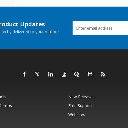
Product Updates
rectly delivered to your mailbox.
ucts
New Releases
 Demos
Free Support
Websites