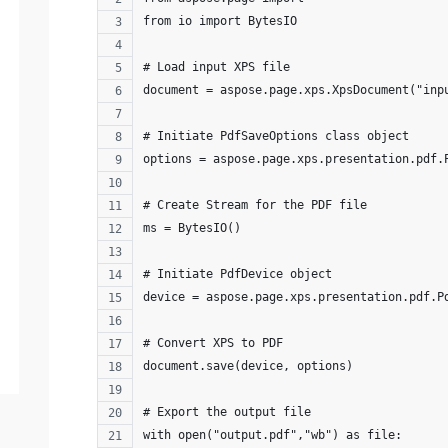
from io import BytesIO
# Load input XPS file
document = aspose.page.xps.XpsDocument("inp
# Initiate PdfSaveOptions class object
options = aspose.page.xps.presentation.pdf.
# Create Stream for the PDF file 
ms = BytesIO()
# Initiate PdfDevice object
device = aspose.page.xps.presentation.pdf.P
# Convert XPS to PDF 
document.save(device, options)
# Export the output file
with open("output.pdf","wb") as file: