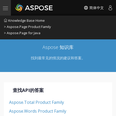
简体中文
Toggle navigation
Knowledge Base Home
> Aspose.Page Product Family
> Aspose.Page for Java
Aspose 知识库
找到最常见的情况的建议和答案。
查找API的答案
Aspose.Total Product Family
Aspose.Words Product Family