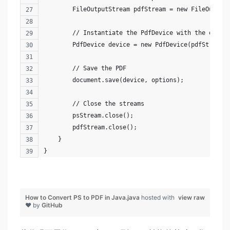
        FileOutputStream pdfStream = new FileOutput
        // Instantiate the PdfDevice with the outpu
        PdfDevice device = new PdfDevice(pdfStream)
        // Save the PDF 
        document.save(device, options);
        // Close the streams
        psStream.close();
        pdfStream.close();
    }
}
How to Convert PS to PDF in Java.java
hosted with
view raw
❤ by
GitHub