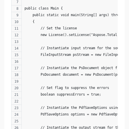
public class Main {
    public static void main(String[] args) throws E
    {
        // Set the license
        new License().setLicense("Aspose.Total.lic"
        // Instantiate input stream for the source 
        FileInputStream psStream = new FileInputStr
        // Instantiate the PsDocument object from t
        PsDocument document = new PsDocument(psStre
        // Set flag to suppress the errors
        boolean suppressErrors = true;
        // Instantiate the PdfSaveOptions using the
        PdfSaveOptions options = new PdfSaveOptions
        // Instantiate the output stream for the PD