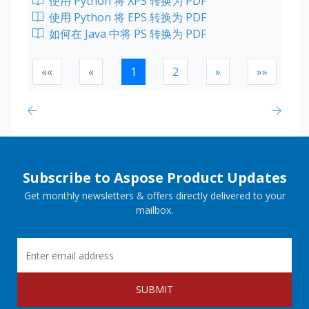
使用 Python 将 XPS 转换为 PDF
使用 Python 将 EPS 转换为 PDF
如何在 Java 中将 PS 转换为 PDF
««
«
1
2
»
»»
Subscribe to Aspose Product Updates
Get monthly newsletters & offers directly delivered to your
mailbox.
SUBMIT