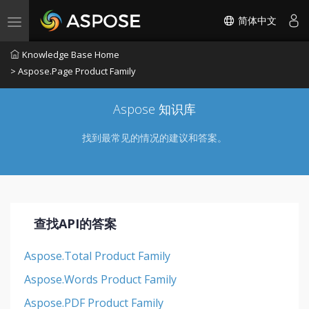
简体中文
Toggle navigation
Knowledge Base Home
> Aspose.Page Product Family
Aspose 知识库
找到最常见的情况的建议和答案。
查找API的答案
Aspose.Total Product Family
Aspose.Words Product Family
Aspose.PDF Product Family