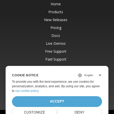
Home
Products
New Releases
Pricing
Docs
Live Demos
Free Support
Paid Support
Paid Consulting
Blog
COOKIE NOTICE
To provide you with the best experience, we use cookies for
Websites
personalization, analytics, and ads. By using our site, you agree
About
to
our cookie policy
.
ACCEPT
CUSTOMIZE
DENY