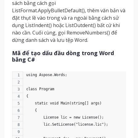
sách bằng cách gọi
ListFormat.ApplyBulletDefault(), thêm văn bản và
đặt thụt lề vào trong và ra ngoài bằng cách sử
dụng ListIndent() hoặc ListOutdent() bất cứ khi
nào cần. Cuối cùng, gọi RemoveNumbers() để
dừng danh sách và lưu tệp Word.
Mã để tạo dấu đầu dòng trong Word
bằng C#
using Aspose.Words;
class Program
{
    static void Main(string[] args)
    {
        License lic = new License();
        lic.SetLicense("license.lic");