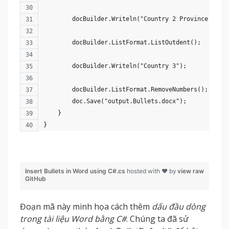
        docBuilder.Writeln("Country 2 Province 3");
        docBuilder.ListFormat.ListOutdent();
        docBuilder.Writeln("Country 3");
        docBuilder.ListFormat.RemoveNumbers();
        doc.Save("output.Bullets.docx");
    }   
}
Insert Bullets in Word using C#.cs
hosted with ❤ by
view raw
GitHub
Đoạn mã này minh họa cách thêm
dấu đầu dòng
trong tài liệu Word bằng C#
. Chúng ta đã sử