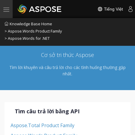
Tiếng Việt
Toggle navigation
Knowledge Base Home
> Aspose.Words Product Family
> Aspose.Words for .NET
Cơ sở tri thức Aspose
Tìm lời khuyên và câu trả lời cho các tình huống thường gặp
nhất.
Tìm câu trả lời bằng API
Aspose.Total Product Family