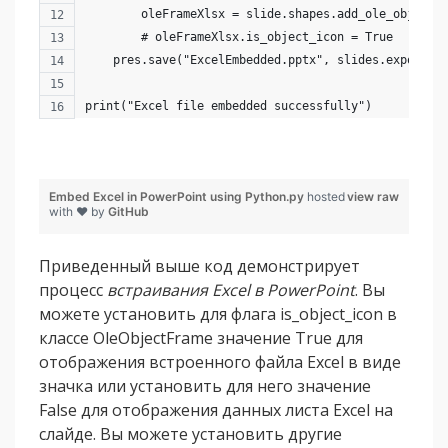
        oleFrameXlsx = slide.shapes.add_ole_object_
        # oleFrameXlsx.is_object_icon = True
    pres.save("ExcelEmbedded.pptx", slides.export.S
print("Excel file embedded successfully")
Embed Excel in PowerPoint using Python.py
hosted
view raw
with ❤ by
GitHub
Приведенный выше код демонстрирует
процесс
встраивания Excel в PowerPoint
. Вы
можете установить для флага is_object_icon в
классе OleObjectFrame значение True для
отображения встроенного файла Excel в виде
значка или установить для него значение
False для отображения данных листа Excel на
слайде. Вы можете установить другие