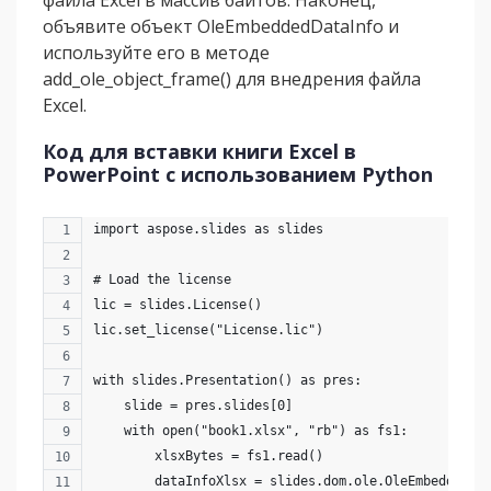
файла Excel в массив байтов. Наконец,
объявите объект OleEmbeddedDataInfo и
используйте его в методе
add_ole_object_frame() для внедрения файла
Excel.
Код для вставки книги Excel в
PowerPoint с использованием Python
import aspose.slides as slides
# Load the license
lic = slides.License()
lic.set_license("License.lic")
with slides.Presentation() as pres:
    slide = pres.slides[0]
    with open("book1.xlsx", "rb") as fs1:
        xlsxBytes = fs1.read()
        dataInfoXlsx = slides.dom.ole.OleEmbeddedDa