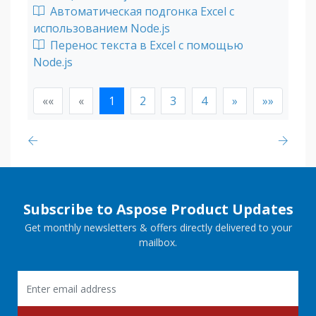
Автоматическая подгонка Excel с
использованием Node.js
Перенос текста в Excel с помощью
Node.js
««
«
1
2
3
4
»
»»
Subscribe to Aspose Product Updates
Get monthly newsletters & offers directly delivered to your
mailbox.