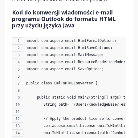
Kod do konwersji wiadomości e-mail
programu Outlook do formatu HTML
przy użyciu języka Java
import com.aspose.email.HtmlFormatOptions;
import com.aspose.email.HtmlSaveOptions;
import com.aspose.email.MailMessage;
import com.aspose.email.ResourceRenderingMode;
import com.aspose.email.SaveOptions;
public class EmlToHTMLConverter {
     public static void main2(String[] args) throws
        String path= "/Users/KnowledgeBase/TestData
        // Apply the product license to convert MSG
        com.aspose.email.License emaiToHtmllLic = n
        emaiToHtmllLic.setLicense(path+"Conholdate.