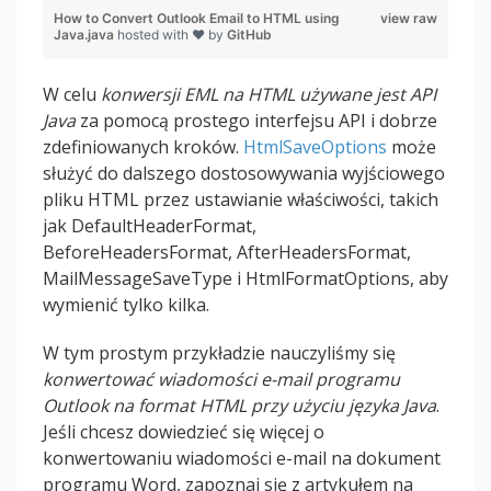
How to Convert Outlook Email to HTML using
view raw
Java.java
hosted with ❤ by
GitHub
W celu
konwersji EML na HTML używane jest API
Java
za pomocą prostego interfejsu API i dobrze
zdefiniowanych kroków.
HtmlSaveOptions
może
służyć do dalszego dostosowywania wyjściowego
pliku HTML przez ustawianie właściwości, takich
jak DefaultHeaderFormat,
BeforeHeadersFormat, AfterHeadersFormat,
MailMessageSaveType i HtmlFormatOptions, aby
wymienić tylko kilka.
W tym prostym przykładzie nauczyliśmy się
konwertować wiadomości e-mail programu
Outlook na format HTML przy użyciu języka Java
.
Jeśli chcesz dowiedzieć się więcej o
konwertowaniu wiadomości e-mail na dokument
programu Word, zapoznaj się z artykułem na