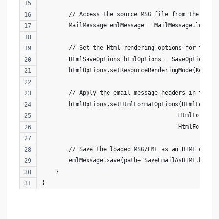
        // Access the source MSG file from the disk
        MailMessage emlMessage = MailMessage.load(p
        // Set the Html rendering options for the o
        HtmlSaveOptions htmlOptions = SaveOptions.g
        htmlOptions.setResourceRenderingMode(Resour
        // Apply the email message headers in the o
        htmlOptions.setHtmlFormatOptions(HtmlFormat
                                        HtmlFormatO
                                        HtmlFormatO
        // Save the loaded MSG/EML as an HTML on th
        emlMessage.save(path+"SaveEmailAsHTML.html"
    }
}