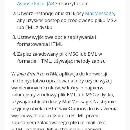
Aspose.Email JAR
z repozytorium
Utwórz instancję obiektu klasy
MailMessage
,
aby uzyskać dostęp do źródłowego pliku MSG
lub EML z dysku
Ustaw wyjściowe opcje zapisywania i
formatowania HTML
Zapisz załadowany plik MSG lub EML w
formacie HTML, używając metody zapisu
W
Java Email to HTML
aplikacja do konwersji
może być łatwo opracowana przy użyciu wyżej
wymienionych kroków, w których najpierw
załadujemy źródłowy plik EML lub MSG z dysku,
używając obiektu klasy MailMessage. Następnie
użyjemy obiektu HtmlSaveOptions do ustawienia
wyjściowych opcji eksportu HTML przed
zapisaniem załadowanego pliku e-mail jako
HTML na dysku lub w strumieniu pamięci.