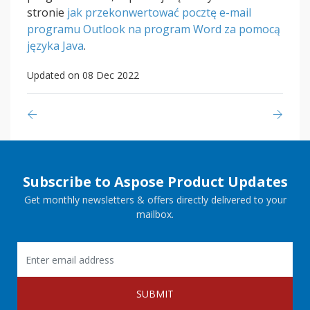
stronie
jak przekonwertować pocztę e-mail
programu Outlook na program Word za pomocą
języka Java
.
Updated on 08 Dec 2022
Subscribe to Aspose Product Updates
Get monthly newsletters & offers directly delivered to your
mailbox.
SUBMIT