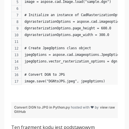
image = aspose.cad.Image.load("sample.dgn")
# Initialize an instance of CadRasterizationOptions
dgnrasterizationOptions = aspose.cad.imageoptions.C
dgnrasterizationOptions.page_height = 600.0 
dgnrasterizationOptions.page_width = 300.0
# Create JpegOptions class object
jpegOptions = aspose.cad.imageoptions.JpegOptions()
jpegOptions.vector_rasterization_options = dgnraste
# Convert DGN to JPG 
image.save("DGNtoJPG.jpeg", jpegOptions)
Convert DGN to JPG in Python.py
hosted with ❤ by
view raw
GitHub
Ten fragment kodu jest podstawowym