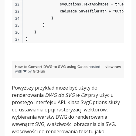
                svgOptions.TextAsShapes = true;
                cadImage.Save(filePath + "OutputFil
            }
        }
    }
}
How to Convert DWG to SVG using C#.cs
hosted
view raw
with ❤ by
GitHub
Powyższy przykład może być użyty do
renderowania
DWG do SVG w C#
przy użyciu
prostego interfejsu API. Klasa SvgOptions służy
do ustawiania opcji rasteryzacji wektorów,
wybierania warstw DWG do renderowania
wewnątrz SVG, właściwości obracania dla SVG,
właściwości do renderowania tekstu jako