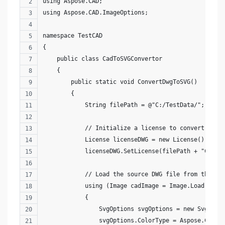
using Aspose.CAD;
using Aspose.CAD.ImageOptions;
namespace TestCAD
{
    public class CadToSVGConvertor
    {
        public static void ConvertDwgToSVG()
        {
            String filePath = @"C:/TestData/";
            // Initialize a license to convert DWG 
            License licenseDWG = new License();
            licenseDWG.SetLicense(filePath + "Conho
            // Load the source DWG file from the di
            using (Image cadImage = Image.Load(file
            {
                SvgOptions svgOptions = new SvgOpti
                svgOptions.ColorType = Aspose.CAD.I