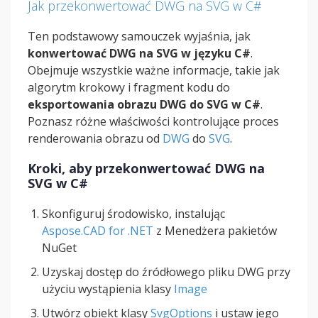
Jak przekonwertować DWG na SVG w C#
Ten podstawowy samouczek wyjaśnia, jak
konwertować DWG na SVG w języku C#
.
Obejmuje wszystkie ważne informacje, takie jak
algorytm krokowy i fragment kodu do
eksportowania obrazu DWG do SVG w C#
.
Poznasz różne właściwości kontrolujące proces
renderowania obrazu od
DWG
do
SVG
.
Kroki, aby przekonwertować DWG na
SVG w C#
Skonfiguruj środowisko, instalując
Aspose.CAD for .NET
z Menedżera pakietów
NuGet
Uzyskaj dostęp do źródłowego pliku DWG przy
użyciu wystąpienia klasy
Image
Utwórz obiekt klasy
SvgOptions
i ustaw jego