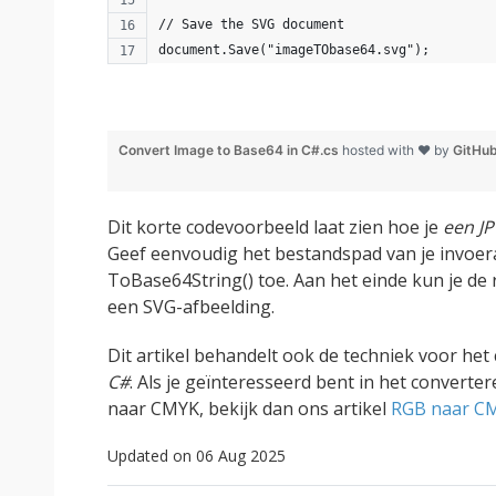
// Save the SVG document
document.Save("imageTObase64.svg");
Convert Image to Base64 in C#.cs
hosted with ❤ by
GitHu
Dit korte codevoorbeeld laat zien hoe je
een JP
Geef eenvoudig het bestandspad van je invoe
ToBase64String() toe. Aan het einde kun je de
een SVG-afbeelding.
Dit artikel behandelt ook de techniek voor he
C#
. Als je geïnteresseerd bent in het converte
naar CMYK, bekijk dan ons artikel
RGB naar CM
Updated on 06 Aug 2025