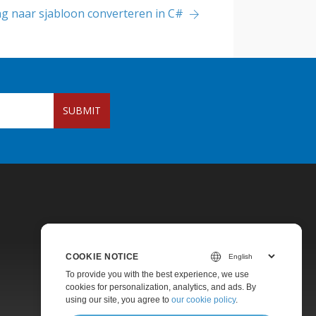
ng naar sjabloon converteren in C#
SUBMIT
COOKIE NOTICE
To provide you with the best experience, we use
Pricing
cookies for personalization, analytics, and ads. By
using our site, you agree to
our cookie policy
.
Paid Support