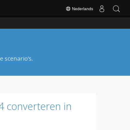
Nederlands
 scenario’s.
4 converteren in