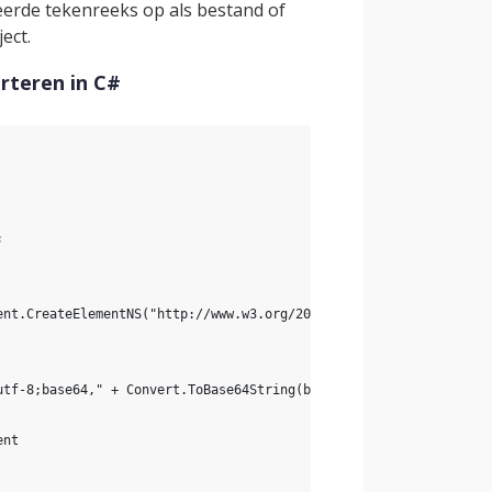
eerde tekenreeks op als bestand of
ect.
rteren in C#
;
ent.CreateElementNS("http://www.w3.org/2000/svg", "image");
utf-8;base64," + Convert.ToBase64String(bytes);
ent