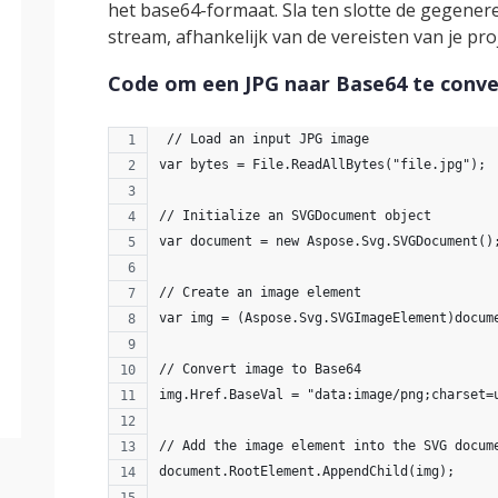
het base64-formaat. Sla ten slotte de gegener
stream, afhankelijk van de vereisten van je proj
Code om een JPG naar Base64 te conve
 // Load an input JPG image
var bytes = File.ReadAllBytes("file.jpg");
// Initialize an SVGDocument object
var document = new Aspose.Svg.SVGDocument()
// Create an image element
var img = (Aspose.Svg.SVGImageElement)docum
// Convert image to Base64
img.Href.BaseVal = "data:image/png;charset=
// Add the image element into the SVG docum
document.RootElement.AppendChild(img);