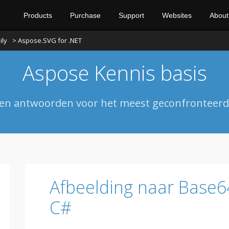
Products
Purchase
Support
Websites
About
ily
> Aspose.SVG for .NET
Aspose Kennis basis
 en antwoorden voor het meest geconfronteerde
Afbeelding naar Base6
C#