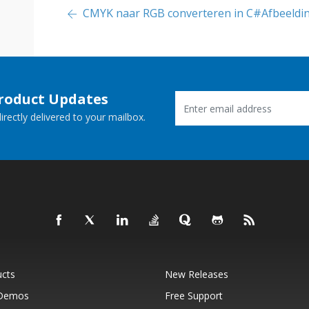
CMYK naar RGB converteren in C#
Afbeeldi
Product Updates
rectly delivered to your mailbox.
ucts
New Releases
 Demos
Free Support