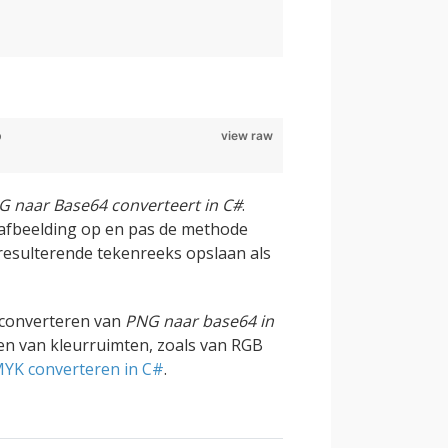
b
view raw
G naar Base64 converteert in C#
.
rafbeelding op en pas de methode
 resulterende tekenreeks opslaan als
t converteren van
PNG naar base64 in
ren van kleurruimten, zoals van RGB
YK converteren in C#
.