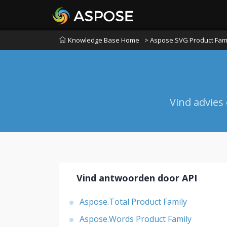
Knowledge Base Home
> Aspose.SVG Product Fam
Vind advies
Vind antwoorden door API
Aspose.Total Product Family
Aspose.Words Product Family