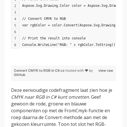
Aspose.Svg.Drawing.Color color = Aspose.Svg.Drawing.
// Convert CMYK to RGB
var rgbColor = color.Convert(Aspose.Svg.Drawing.Colo
// Print the result into console
Console.WriteLine("RGB: " + rgbColor.ToString());
Convert CMYK to RGB in C#.cs
hosted with ❤ by
view raw
GitHub
Deze eenvoudige codefragment laat zien hoe je
CMYK naar RGB in C# kunt omzetten
. Geef
gewoon de rode, groene en blauwe
componenten op met de FromCmyk-functie en
roep daarna de Convert-methode aan met de
gekozen kleurruimte. Toon tot slot het RGB-