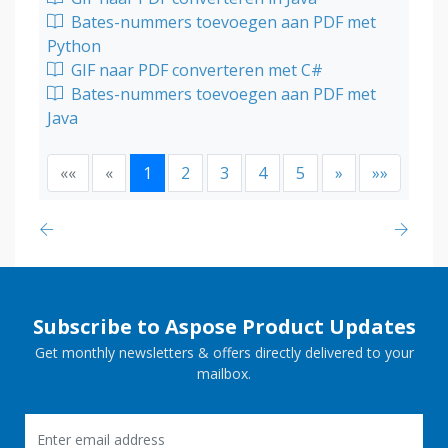
Bates-nummers toevoegen aan PDF met
Python
GIF naar PDF converteren met C#
Bates-nummers toevoegen aan PDF met
Java
««
«
1
2
3
4
5
»
»»
Subscribe to Aspose Product Updates
Get monthly newsletters & offers directly delivered to your
mailbox.