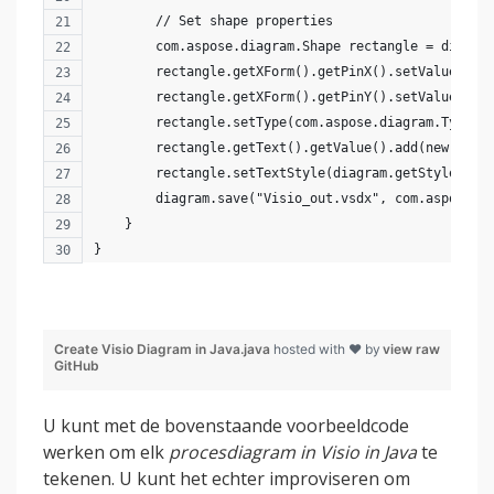
        // Set shape properties
        com.aspose.diagram.Shape rectangle = diagra
        rectangle.getXForm().getPinX().setValue(5);
        rectangle.getXForm().getPinY().setValue(5);
        rectangle.setType(com.aspose.diagram.TypeVa
        rectangle.getText().getValue().add(new com.
        rectangle.setTextStyle(diagram.getStyleShee
        diagram.save("Visio_out.vsdx", com.aspose.d
    }
}
Create Visio Diagram in Java.java
hosted with ❤ by
view raw
GitHub
U kunt met de bovenstaande voorbeeldcode
werken om elk
procesdiagram in Visio in Java
te
tekenen. U kunt het echter improviseren om