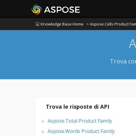
Knowledge Base Home
> Aspose.Cells Product Fam
A
Trova con
Trova le risposte di API
Aspose.Total Product Family
Aspose.Words Product Family