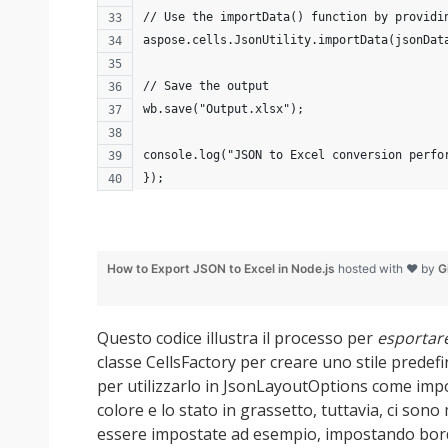
// Use the importData() function by providi
aspose.cells.JsonUtility.importData(jsonDat
// Save the output
wb.save("Output.xlsx");
console.log("JSON to Excel conversion perfo
});
How to Export JSON to Excel in Node.js
hosted with ❤ by
G
Questo codice illustra il processo per
esportare
classe CellsFactory per creare uno stile predef
per utilizzarlo in JsonLayoutOptions come impos
colore e lo stato in grassetto, tuttavia, ci son
essere impostate ad esempio, impostando bordi