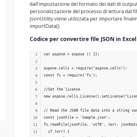
dall’impostazione del formato dei dati di output 
personalizzazione del processo di lettura dal fi
JsonUtility viene utilizzata per importare finalm
importData().
Codice per convertire file JSON in Excel
var aspose = aspose || {};
aspose.cells = require("aspose.cells");
const fs = require('fs');
//Set the license
new aspose.cells.License().setLicense("Lice
// Read the JSON file data into a string va
const jsonFile = 'Sample.json';
fs.readFile(jsonFile, 'utf8', (err, jsonDat
  if (err) {