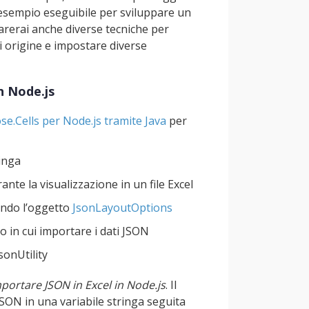
i esempio eseguibile per sviluppare un
arerai anche diverse tecniche per
di origine e impostare diverse
n Node.js
se.Cells per Node.js tramite Java
per
inga
nte la visualizzazione in un file Excel
zando l’oggetto
JsonLayoutOptions
io in cui importare i dati JSON
sonUtility
portare JSON in Excel in Node.js
. Il
SON in una variabile stringa seguita