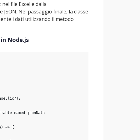
nel file Excel e dalla
le JSON. Nel passaggio finale, la classe
ente i dati utilizzando il metodo
 in Node.js
nse.lic");
riable named jsonData
a) => {