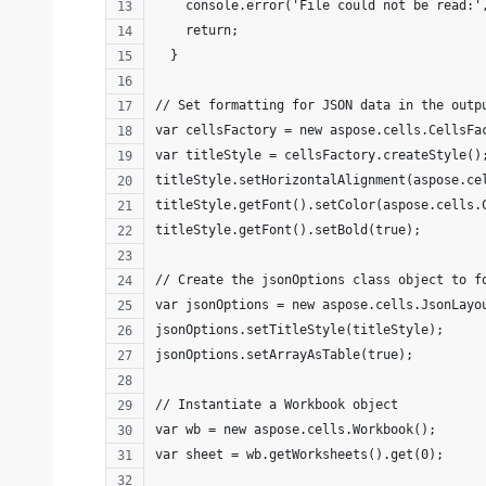
    console.error('File could not be read:'
    return;
  }
// Set formatting for JSON data in the outp
var cellsFactory = new aspose.cells.CellsFa
var titleStyle = cellsFactory.createStyle()
titleStyle.setHorizontalAlignment(aspose.ce
titleStyle.getFont().setColor(aspose.cells.
titleStyle.getFont().setBold(true);
// Create the jsonOptions class object to f
var jsonOptions = new aspose.cells.JsonLayo
jsonOptions.setTitleStyle(titleStyle);
jsonOptions.setArrayAsTable(true);
// Instantiate a Workbook object
var wb = new aspose.cells.Workbook();
var sheet = wb.getWorksheets().get(0);