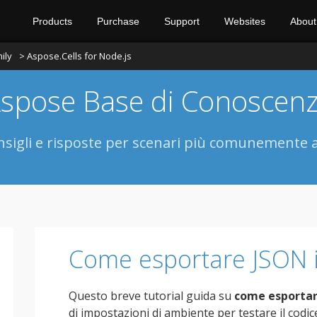
Products
Purchase
Support
Websites
About
ily
> Aspose.Cells for Node.js
spose Base di Conoscen
sigli e risposte per scenari più comunemente a
Come esportare JSON i
Questo breve tutorial guida su
come esporta
di impostazioni di ambiente per testare il codi