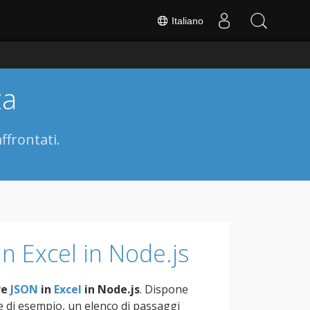
Italiano
za
ffrontati.
n Excel in Node.js
re
JSON
in
Excel
in Node.js
. Dispone
ce di esempio, un elenco di passaggi