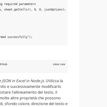
ng required parameters
a, sheet.getCells(), 0, 0, jsonOptions);
rmed successfully");
itHub
view raw
 JSON in Excel in Node.js
. Utilizza la
inito e successivamente modificarlo
tare l’allineamento del testo, il
o molte altre proprietà che possono
, sfondo colore, direzione del testo e