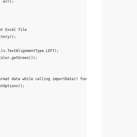
, err);
ut Excel file
ctory();
;
lls.TextAlignmentType.LEFT);
Color.getGreen());
ormat data while calling importData() function
utOptions();