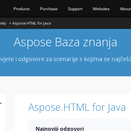
Products
Purchase
Support
Websites
About
mily
> Aspose.HTML for Java
Aspose Baza znanja
vjete i odgovore za scenarije s kojima se najčeš
-
Aspose.HTML for Java
Najnoviji odgovori