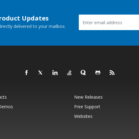
Product Updates
rectly delivered to your mailbox.
ucts
New Releases
 Demos
Free Support
Websites