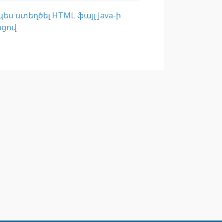
պես ստեղծել HTML ֆայլ Java-ի
ոցով