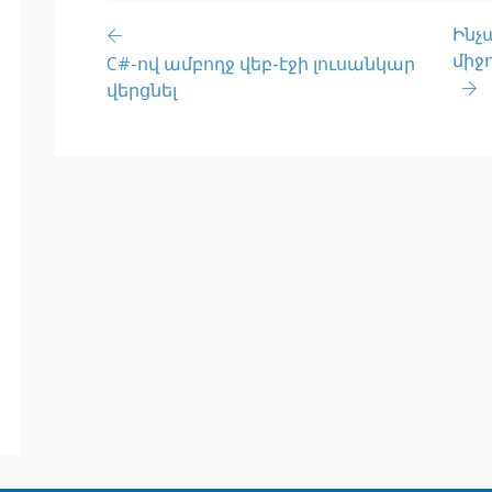
Ինչ
միջ
C#-ով ամբողջ վեբ-էջի լուսանկար
վերցնել