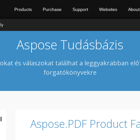
Products
Purchase
Support
Websites
About
ly
Aspose Tudásbázis
okat és válaszokat találhat a leggyakrabban elő
forgatókönyvekre
l
Aspose.PDF Product F