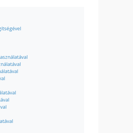
gítségével
asználatával
ználatával
álatával
val
latával
ával
val
atával