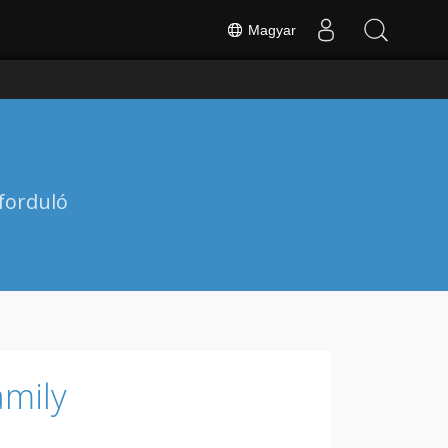
Magyar
forduló
amily