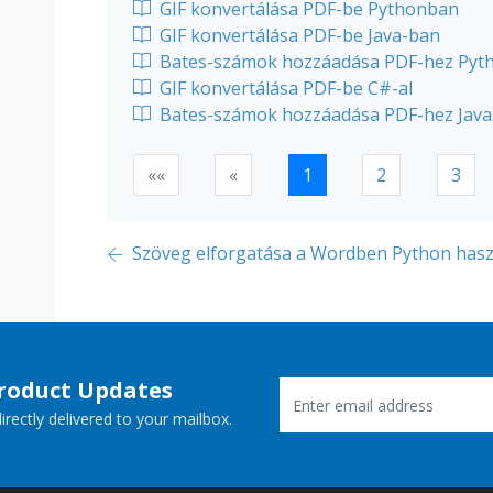
GIF konvertálása PDF-be Pythonban
GIF konvertálása PDF-be Java-ban
Bates-számok hozzáadása PDF-hez Pyth
GIF konvertálása PDF-be C#-al
Bates-számok hozzáadása PDF-hez Java
««
«
1
2
3
Szöveg elforgatása a Wordben Python hasz
Product Updates
rectly delivered to your mailbox.