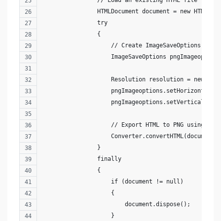
		// Load an existing HTML file to co
		HTMLDocument document = new HTMLDoc
		try 
		{
		    // Create ImageSaveOptions cla
		    ImageSaveOptions pngImageoptio
		    Resolution resolution = new Res
		    pngImageoptions.setHorizontalRe
		    pngImageoptions.setVerticalReso
		    // Export HTML to PNG using th
		    Converter.convertHTML(document
		} 
		finally 
		{
		    if (document != null) 
		    {
		        document.dispose();
		    }