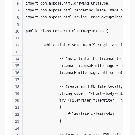
import com.aspose.html.drawing.UnitType;
import com.aspose.html.rendering.image.ImageFormat;
import com.aspose.html.saving.ImageSaveOptions;
public class ConvertHtmlToImageInJava {
	public static void main(String[] args) thro
		// Instantiate the license to avoi
		License licenseHtmlToImage = new Li
		licenseHtmlToImage.setLicense("Aspo
		// Create an HTML file locally to t
		String code = "<html><body><h1>Thi
		try (FileWriter fileWriter = new Fi
		{
		    fileWriter.write(code);
		}