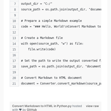
output_dir = "C:/"
source_path = os.path.join(output_dir, "document.md
# Prepare a simple Markdown example
code = "### Hello, World!\nConvert Markdown to HTML
# Create a Markdown file
with open(source_path, "w") as file:
    file.write(code)
# Set the path to write the output converted file
save_path = os.path.join(output_dir, "document-outp
# Convert Markdown to HTML document
document = Converter.convert_markdown(source_path, 
Convert Markdown to HTML in Python.py
hosted
view raw
with ❤ by
GitHub