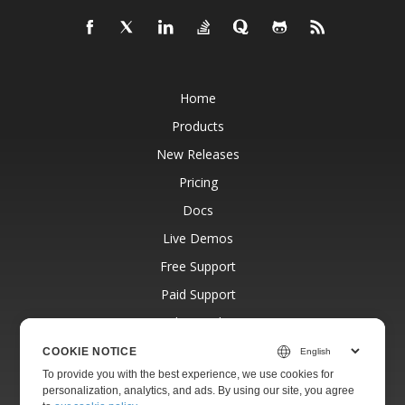
Home
Products
New Releases
Pricing
Docs
Live Demos
Free Support
Paid Support
Paid Consulting
Blog
COOKIE NOTICE
To provide you with the best experience, we use cookies for
Websites
personalization, analytics, and ads. By using our site, you agree