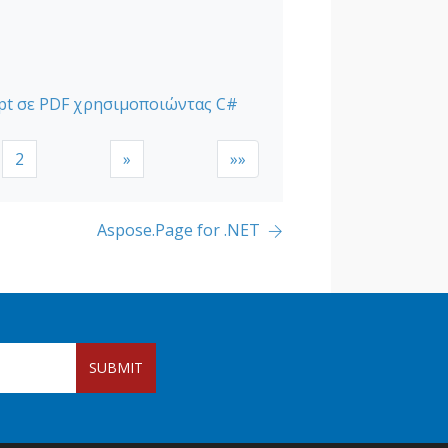
ipt σε PDF χρησιμοποιώντας C#
2
»
»»
Aspose.Page for .NET
SUBMIT