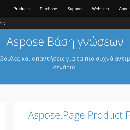
Products
Purchase
Support
Websites
About
ily
Aspose Βάση γνώσεων
βουλές και απαντήσεις για τα πιο συχνά αντ
σενάρια.
Aspose.Page Product F