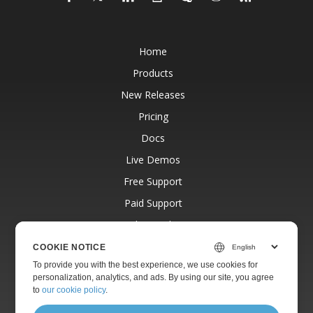
Home
Products
New Releases
Pricing
Docs
Live Demos
Free Support
Paid Support
Paid Consulting
Blog
COOKIE NOTICE
To provide you with the best experience, we use cookies for
Websites
personalization, analytics, and ads. By using our site, you agree
About
to
our cookie policy
.