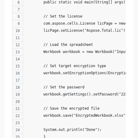
	public static void main(String[] args) thro
        // Set the license
        com.aspose.cells.License licPage = new com.
        licPage.setLicense("Aspose.Total.lic");
        // Load the spreadsheet
        Workbook workbook = new Workbook("InputWork
        // Set target encryption type
        workbook.setEncryptionOptions(EncryptionTyp
        // Set the password
        workbook.getSettings().setPassword("223344"
        // Save the encrypted file
        workbook.save("EncryptedWorkbook.xlsx");
        System.out.println("Done");
	}