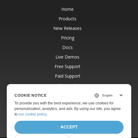
Home
Products
New Releases
Pricing
Docs
Live Demos
Free Support
Paid Support
Paid Consulting
Blog
COOKIE NOTICE
To provide you with the best experience, we use cookies for
Websites
personalization, analytics, and ads. By using our site, you agree
About
to
our cookie policy
.
ACCEPT