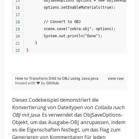
        ObjSaveOptions options = new ObjSaveOptions
        options.setEnableMaterials(true);
        // Convert to OBJ
        scene.save("zebra.obj", options);
        System.out.println("Done");
    }
}
How to Transform DAE to OBJ using Java.java
view raw
hosted with ❤ by
GitHub
Dieses Codebeispiel demonstriert die
Konvertierung von Dateitypen von
Collada nach
OBJ mit Java
. Es verwendet das ObjSaveOptions-
Objekt, um das Ausgabe-OBJ anzupassen, indem
es die Eigenschaften festlegt, um das Flag zum
Generieren von Kommentaren für jeden