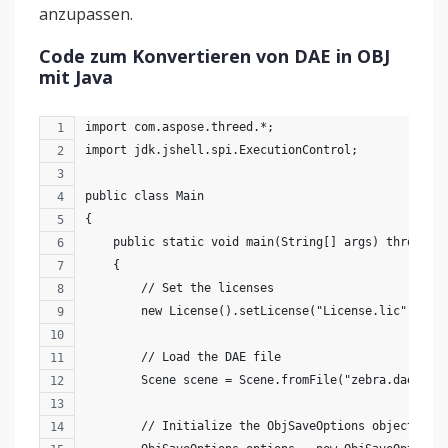
anzupassen.
Code zum Konvertieren von DAE in OBJ
mit Java
import com.aspose.threed.*;
import jdk.jshell.spi.ExecutionControl;
public class Main
{
    public static void main(String[] args) throws E
    {
        // Set the licenses
        new License().setLicense("License.lic");
        // Load the DAE file
        Scene scene = Scene.fromFile("zebra.dae");
        // Initialize the ObjSaveOptions object