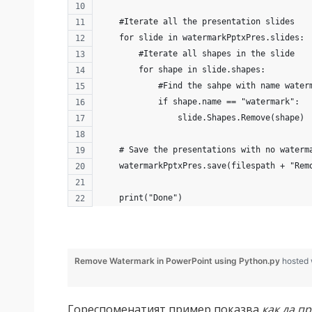
    #Iterate all the presentation slides
    for slide in watermarkPptxPres.slides:
        #Iterate all shapes in the slide
        for shape in slide.shapes:
            #Find the sahpe with name water
            if shape.name == "watermark":
                slide.Shapes.Remove(shape)
    # Save the presentations with no waterm
    watermarkPptxPres.save(filespath + "Rem
    print("Done")
Remove Watermark in PowerPoint using Python.py
hosted
Гореспоменатият пример показва
как да п