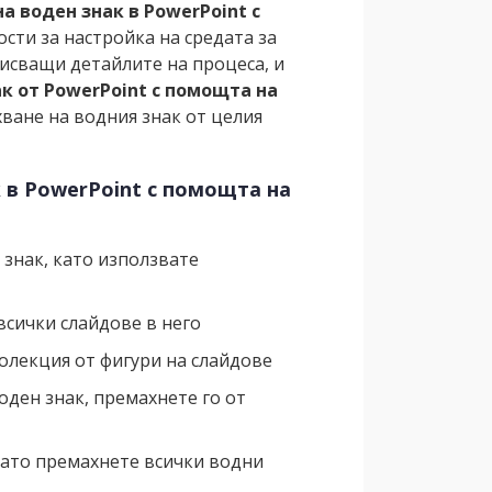
а воден знак в PowerPoint с
сти за настройка на средата за
писващи детайлите на процеса, и
к от PowerPoint с помощта на
хване на водния знак от целия
 в PowerPoint с помощта на
 знак, като използвате
всички слайдове в него
олекция от фигури на слайдове
оден знак, премахнете го от
като премахнете всички водни