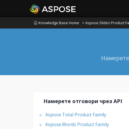
Knowledge Base Home
> Aspose.Slides Product Fa
Намерете
Намерете отговори чрез API
Aspose.Total Product Family
Aspose.Words Product Family