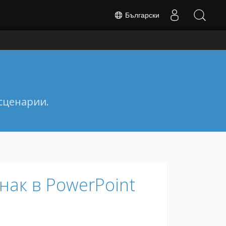
Български
сценарии.
нак в PowerPoint