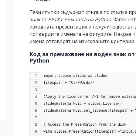
Тези стъпки съдържат стъпка по стъпка пр
знак от PPTX с помощта на Python
. Започне
изходната презентация и получите достъп д
потвърдите имената на фигурите. Накрая п
имена отговарят на изискваните критерии 
Код за премахване на воден знак от
Python
import aspose.slides as slides
filespath = "C://Words//"
#Apply the licence for API to remove waterm
slidesWatermarkLic = slides.License()
slidesWatermarkLic.set_license(filespath + 
# Access the Presentation from the disk
with slides.Presentation(filespath +"Input.