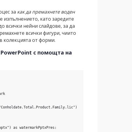
оцес за
как да премахнете воден
те изпълнението, като заредите
о всички нейни слайдове, за да
ремахнете всички фигури, чиито
в колекцията от форми.
 PowerPoint с помощта на
ark
"Conholdate.Total.Product.Family.lic")
pptx") as watermarkPptxPres: