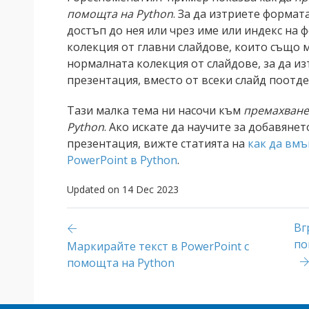
помощта на Python
. За да изтриете формат
достъп до нея или чрез име или индекс на 
колекция от главни слайдове, които също 
нормалната колекция от слайдове, за да и
презентация, вместо от всеки слайд поотде
Тази малка тема ни насочи към
премахване 
Python
. Ако искате да научите за добавянет
презентация, вижте статията на
как да вмъ
PowerPoint в Python
.
Updated on 14 Dec 2023
Вг
по
Маркирайте текст в PowerPoint с
помощта на Python