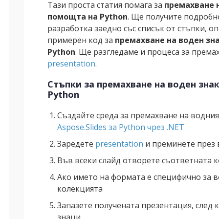
Тази проста статия помага за
премахване н
помощта на Python
. Ще получите подробно
разработка заедно със списък от стъпки, о
примерен код за
премахване на воден зна
Python
. Ще разгледаме и процеса за према
presentation
.
Стъпки за премахване на воден знак
Python
Създайте среда за премахване на водния
Aspose.Slides за Python чрез .NET
Заредете
presentation
и преминете през 
Във всеки слайд отворете съответната к
Ако името на формата е специфично за в
колекцията
Запазете получената презентация, след 
знаци