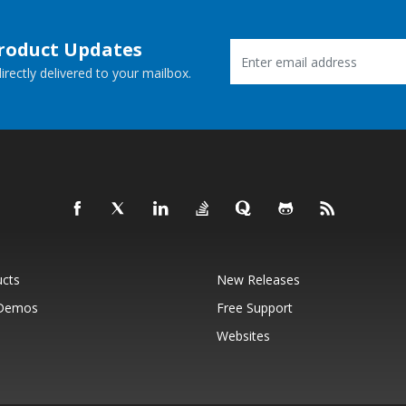
Product Updates
rectly delivered to your mailbox.
ucts
New Releases
 Demos
Free Support
Websites