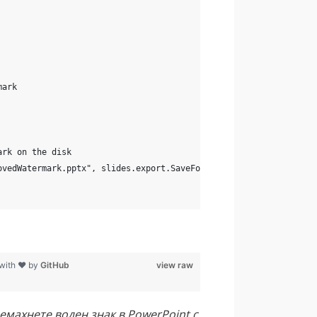
mark
ark on the disk
ovedWatermark.pptx", slides.export.SaveFormat.PPTX)
 with ❤ by
GitHub
view raw
ремахнете воден знак в PowerPoint с