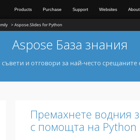
Products
Purchase
Support
Websites
About
mily
> Aspose.Slides for Python
Aspose База знания
 съвети и отговори за най-често срещаните 
Премахнете водния з
с помощта на Python