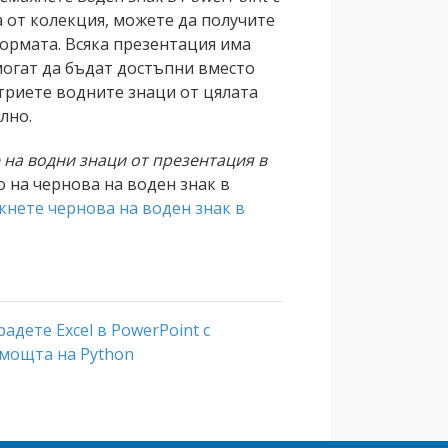
а от колекция, можете да получите
формата. Всяка презентация има
могат да бъдат достъпни вместо
зтриете водните знаци от цялата
лно.
на водни знаци от презентация в
о на чернова на воден знак в
кнете чернова на воден знак в
радете Excel в PowerPoint с
мощта на Python