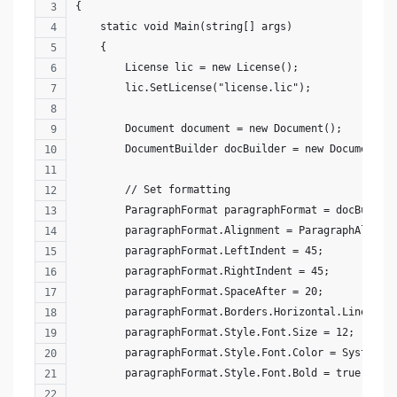
{
    static void Main(string[] args)
    {
        License lic = new License();
        lic.SetLicense("license.lic");
        Document document = new Document();
        DocumentBuilder docBuilder = new DocumentBu
        // Set formatting
        ParagraphFormat paragraphFormat = docBuilde
        paragraphFormat.Alignment = ParagraphAlignm
        paragraphFormat.LeftIndent = 45;
        paragraphFormat.RightIndent = 45;
        paragraphFormat.SpaceAfter = 20;
        paragraphFormat.Borders.Horizontal.LineStyl
        paragraphFormat.Style.Font.Size = 12;
        paragraphFormat.Style.Font.Color = System.D
        paragraphFormat.Style.Font.Bold = true;