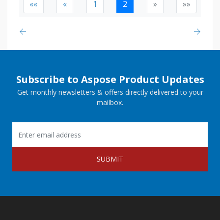
««
«
1
2
»
»»
Subscribe to Aspose Product Updates
Get monthly newsletters & offers directly delivered to your
mailbox.
SUBMIT