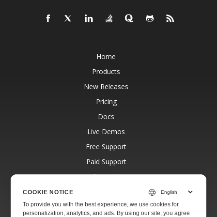
Home
Products
New Releases
Pricing
Docs
Live Demos
Free Support
Paid Support
Paid Consulting
Blog
COOKIE NOTICE
To provide you with the best experience, we use cookies for
Websites
personalization, analytics, and ads. By using our site, you agree