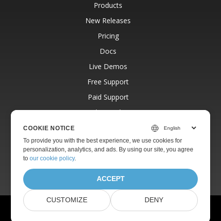
Products
New Releases
Pricing
Docs
Live Demos
Free Support
Paid Support
Paid Consulting
Blog
COOKIE NOTICE
To provide you with the best experience, we use cookies for
Websites
personalization, analytics, and ads. By using our site, you agree
About
to
our cookie policy
.
ACCEPT
CUSTOMIZE
DENY
© Aspose Pty Ltd 2001-2026.
All Rights Reserved.
Privacy Policy
Terms of use
Contact