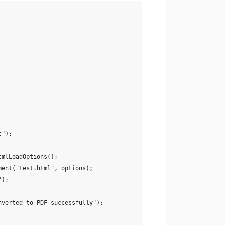
c");
tmlLoadOptions();
ment("test.html", options);
");
nverted to PDF successfully");