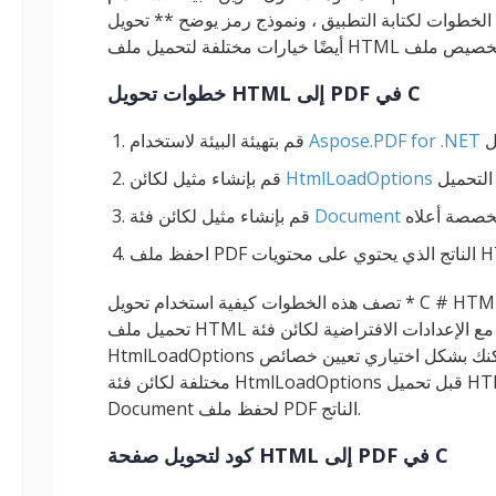
الخطوات لكتابة التطبيق ، ونموذج رمز يوضح ** تحويل HTML إلى PDF باستخدام C # **. ستتعلم
خطوات تحويل HTML إلى PDF في C
Aspose.PDF for .NET
قم بتهيئة البيئة لاستخدام
لتحميل
HtmlLoadOptions
قم بإنشاء مثيل لكائن
مخصصة أعلاه
Document
قم بإنشاء مثيل لكائن فئة
على محتويات HTML
تصف هذه الخطوات كيفية استخدام تحويل * C # HTML إلى PDF *. العملية بسيطة للغاية حيث يتم
تحميل ملف HTML المصدر في كائن المستند جنبًا إلى جنب مع الإعدادات الافتراضية لكائن فئة
HtmlLoadOptions المستخدمة كوسيطة ثانية في المنشئ. يمكنك بشكل اختياري تعيين خصائص
مختلفة لكائن فئة HtmlLoadOptions قبل تحميل HTML ثم استخدام طريقة Save في فئة
Document لحفظ ملف PDF الناتج.
كود لتحويل صفحة HTML إلى PDF في C