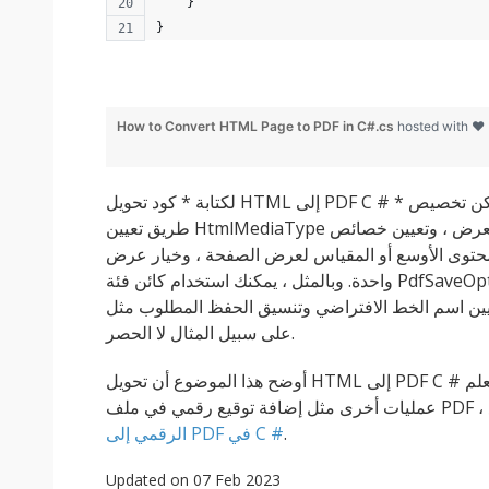
    }
}
How to Convert HTML Page to PDF in C#.cs
hosted with ❤
لكتابة * كود تحويل HTML إلى PDF C # * موضح هنا. يمكن تخصيص HTMLLoadOptions عن
طريق تعيين HtmlMediaType ليتم استخدامه أثناء العرض ، وتعيين خصائص PageLayoutOption
 الأوسع أو المقياس لعرض الصفحة ، وخيار عرض HTML على صفحة
واحدة. وبالمثل ، يمكنك استخدام كائن فئة PdfSaveOptions أثناء حفظ ملف PDF على القرص
اسم الخط الافتراضي وتنسيق الحفظ المطلوب مثل PDF و DOC و XPS و SVG
على سبيل المثال لا الحصر.
أوضح هذا الموضوع أن تحويل HTML إلى PDF C # هو أحد أبسط الخيارات. إذا كنت تريد تعلم
.
الرقمي إلى PDF في C #
Updated on 07 Feb 2023