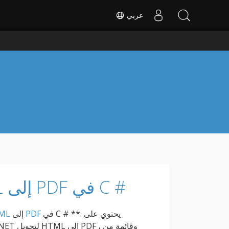
عربي
ابحث ع
كيفية تحويل صفحة HTML إلى PDF في C #
في C # **. يحتوي على
PDF
إلى
ML