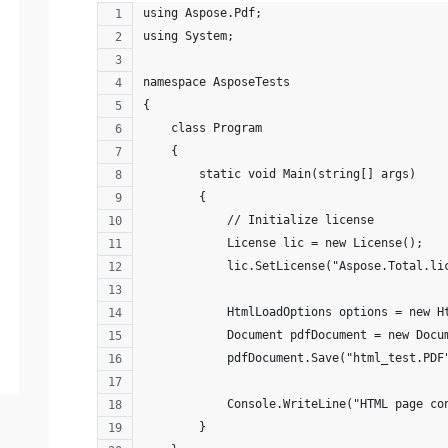
using Aspose.Pdf;
using System;
namespace AsposeTests
{
    class Program
    {
        static void Main(string[] args)
        {
            // Initialize license
            License lic = new License();
            lic.SetLicense("Aspose.Total.li
            HtmlLoadOptions options = new H
            Document pdfDocument = new Docu
            pdfDocument.Save("html_test.PDF
            Console.WriteLine("HTML page co
        }