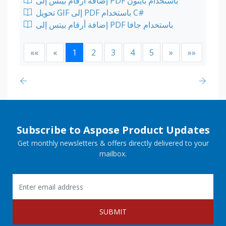
إضافة أرقام بيتس إلى PDF باستخدام بايثون
تحويل GIF إلى PDF باستخدام C#
إضافة أرقام بيتس إلى PDF باستخدام جافا
««
«
1
2
3
4
5
»
»»
Subscribe to Aspose Product Updates
Get monthly newsletters & offers directly delivered to your
mailbox.
SUBMIT