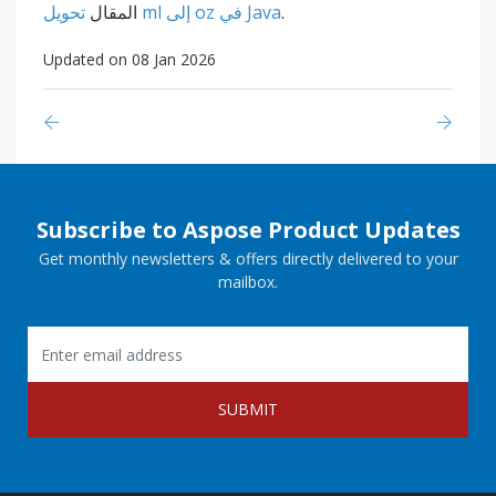
.
تحويل ml إلى oz في Java
المقال
Updated on 08 Jan 2026
Subscribe to Aspose Product Updates
Get monthly newsletters & offers directly delivered to your
mailbox.
SUBMIT